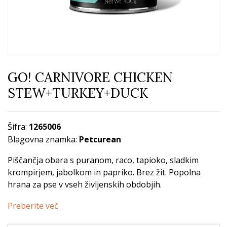
GO! CARNIVORE CHICKEN
STEW+TURKEY+DUCK
Šifra:
1265006
Blagovna znamka:
Petcurean
Piščančja obara s puranom, raco, tapioko, sladkim
krompirjem, jabolkom in papriko. Brez žit. Popolna
hrana za pse v vseh življenskih obdobjih.
Preberite več