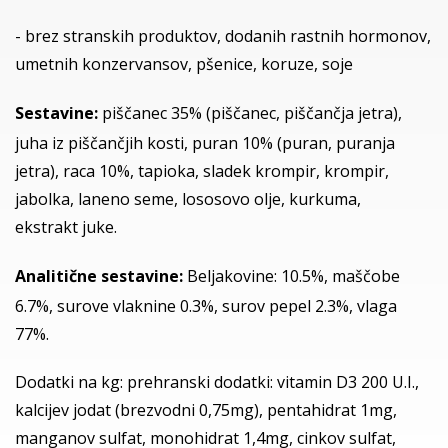
- brez stranskih produktov, dodanih rastnih hormonov,
umetnih konzervansov, pšenice, koruze, soje
Sestavine:
piščanec 35% (piščanec, piščančja jetra),
juha iz piščančjih kosti, puran 10% (puran, puranja
jetra), raca 10%, tapioka, sladek krompir, krompir,
jabolka, laneno seme, lososovo olje, kurkuma,
ekstrakt juke.
Analitične sestavine:
Beljakovine: 10.5%, maščobe
6.7%, surove vlaknine 0.3%, surov pepel 2.3%, vlaga
77%.
Dodatki na kg: prehranski dodatki: vitamin D3 200 U.I.,
kalcijev jodat (brezvodni 0,75mg), pentahidrat 1mg,
manganov sulfat, monohidrat 1,4mg, cinkov sulfat,