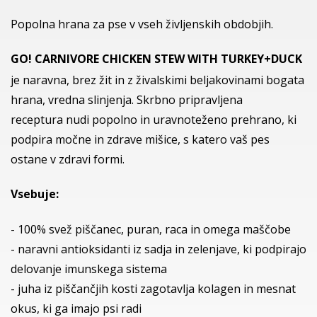
Popolna hrana za pse v vseh življenskih obdobjih.
GO! CARNIVORE CHICKEN STEW WITH TURKEY+DUCK
je naravna, brez žit in z živalskimi beljakovinami bogata
hrana, vredna slinjenja. Skrbno pripravljena
receptura nudi popolno in uravnoteženo prehrano, ki
podpira močne in zdrave mišice, s katero vaš pes
ostane v zdravi formi.
Vsebuje:
- 100% svež piščanec, puran, raca in omega maščobe
- naravni antioksidanti iz sadja in zelenjave, ki podpirajo
delovanje imunskega sistema
- juha iz piščančjih kosti zagotavlja kolagen in mesnat
okus, ki ga imajo psi radi