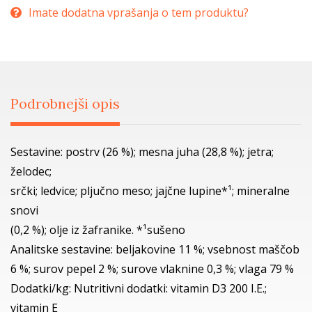
Imate dodatna vprašanja o tem produktu?
Podrobnejši opis
Sestavine: postrv (26 %); mesna juha (28,8 %); jetra;
želodec;
srčki; ledvice; pljučno meso; jajčne lupine*¹; mineralne
snovi
(0,2 %); olje iz žafranike. *¹sušeno
Analitske sestavine: beljakovine 11 %; vsebnost maščob
6 %; surov pepel 2 %; surove vlaknine 0,3 %; vlaga 79 %
Dodatki/kg: Nutritivni dodatki: vitamin D3 200 I.E.;
vitamin E