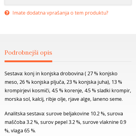
Imate dodatna vprašanja o tem produktu?
Podrobnejši opis
Sestava: konj in konjska drobovina ( 27 % konjsko
meso, 26 % konjska pljuča, 23 % konjska juha), 13 %
krompirjevi kosmiči, 4.5 % korenje, 4.5 % sladki krompir,
morska sol, kalcij, ribje olje, rjave alge, laneno seme.
Analitska sestava: surove beljakovine 10.2 %, surova
maščoba 3.2 %, surov pepel 3.2 %, surove vlaknine 0.9
%, vlaga 65 %.