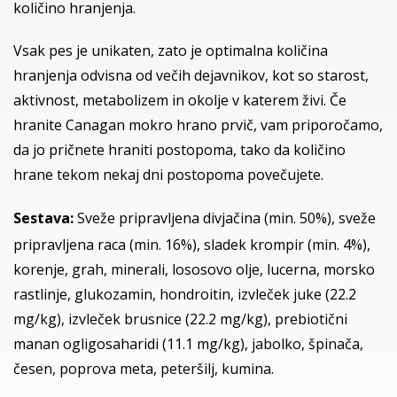
količino hranjenja.
Vsak pes je unikaten, zato je optimalna količina
hranjenja odvisna od večih dejavnikov, kot so starost,
aktivnost, metabolizem in okolje v katerem živi. Če
hranite Canagan mokro hrano prvič, vam priporočamo,
da jo pričnete hraniti postopoma, tako da količino
hrane tekom nekaj dni postopoma povečujete.
Sestava:
Sveže pripravljena divjačina (min. 50%), sveže
pripravljena raca (min. 16%), sladek krompir (min. 4%),
korenje, grah, minerali, lososovo olje, lucerna, morsko
rastlinje, glukozamin, hondroitin, izvleček juke (22.2
mg/kg), izvleček brusnice (22.2 mg/kg), prebiotični
manan ogligosaharidi (11.1 mg/kg), jabolko, špinača,
česen, poprova meta, peteršilj, kumina.