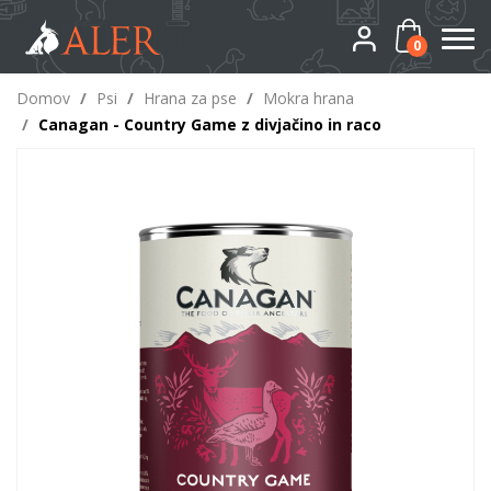
0
Domov
/
Psi
/
Hrana za pse
/
Mokra hrana
/
Canagan - Country Game z divjačino in raco