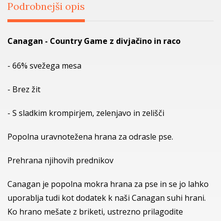
Podrobnejši opis
Canagan - Country Game z divjačino in raco
- 66% svežega mesa
- Brez žit
- S sladkim krompirjem, zelenjavo in zelišči
Popolna uravnotežena hrana za odrasle pse.
Prehrana njihovih prednikov
Canagan je popolna mokra hrana za pse in se jo lahko
uporablja tudi kot dodatek k naši Canagan suhi hrani.
Ko hrano mešate z briketi, ustrezno prilagodite