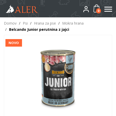
0
Domov
/
Psi
/
Hrana za pse
/
Mokra hrana
/
Belcando Junior perutnina z jajci
NOVO