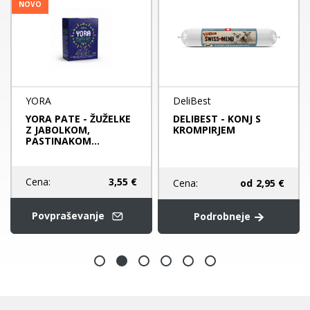
NOVO
YORA
DeliBest
YORA PATE - ŽUŽELKE
DELIBEST - KONJ S
Z JABOLKOM,
KROMPIRJEM
PASTINAKOM...
Cena:
3,55 €
Cena:
od
2,95 €
Povpraševanje
Podrobneje