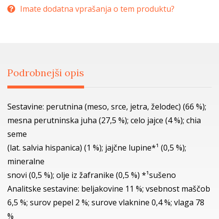
Imate dodatna vprašanja o tem produktu?
Podrobnejši opis
Sestavine: perutnina (meso, srce, jetra, želodec) (66 %);
mesna perutninska juha (27,5 %); celo jajce (4 %); chia
seme
(lat. salvia hispanica) (1 %); jajčne lupine*¹ (0,5 %);
mineralne
snovi (0,5 %); olje iz žafranike (0,5 %) *¹sušeno
Analitske sestavine: beljakovine 11 %; vsebnost maščob
6,5 %; surov pepel 2 %; surove vlaknine 0,4 %; vlaga 78
%