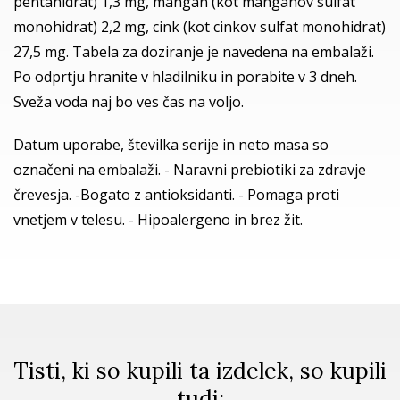
pentahidrat) 1,3 mg, mangan (kot manganov sulfat
monohidrat) 2,2 mg, cink (kot cinkov sulfat monohidrat)
27,5 mg. Tabela za doziranje je navedena na embalaži.
Po odprtju hranite v hladilniku in porabite v 3 dneh.
Sveža voda naj bo ves čas na voljo.
Datum uporabe, številka serije in neto masa so
označeni na embalaži. - Naravni prebiotiki za zdravje
črevesja. -Bogato z antioksidanti. - Pomaga proti
vnetjem v telesu. - Hipoalergeno in brez žit.
Tisti, ki so kupili ta izdelek, so kupili
tudi: