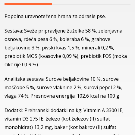
Popolna uravnotežena hrana za odrasle pse.
Sestava: Sveže pripravljene žuželke 58 %, zelenjavna
osnova, rdeča pesa 6 %, koleraba 6 %, grahove
beljakovine 3 %, pivski kvas 1,5 %, minerali 0,2 %,
prebiotik MOS (kvasovke 0,09 %), prebiotik FOS (moka
cikorije 0,09 %).
Analitska sestava: Surove beljakovine 10 %, surove
maščobe 5 %, surove vlaknine 2 %, surovi pepel 2 %,
vlaga 74 %. Presnovna energija: 102,6 kcal na 100 g
Dodatki: Prehranski dodatki na kg: Vitamin A 3300 IE,
vitamin D3 275 IE, železo (kot železov (II) sulfat
monohidrat) 13,2 mg, baker (kot bakrov (II) sulfat