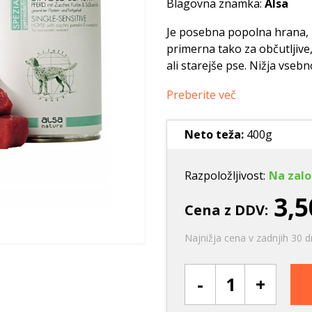
Blagovna znamka:
Alsa
Ležišča
Posode
Frizbi in metanj
Oprtnice
Praskalna drevesa
Igrače za vleko
Je posebna popolna hrana, k
primerna tako za občutljive
Posode
Interaktivne ig
ali starejše pse. Nižja vseb
Trening in učenje
Potovanje in počitnice
Preberite več
Oprema za mladiče
Neto teža:
400g
Oblačila
Odsevni in utripajoči izdelki
Razpoložljivost:
Na zalo
3,5
Cena z DDV:
Najnižja cena v zadnjih 30 d
-
+