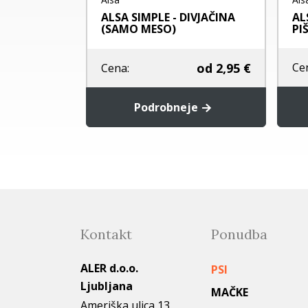
NA LOSOS
T -...
ALSA SIMPLE - DIVJAČINA
AL
(SAMO MESO)
PI
1,49 €
od
2,95 €
Ce
Cena:
rico
Podrobneje
Kontakt
Ponudba
ALER d.o.o.
PSI
Ljubljana
MAČKE
Ameriška ulica 13