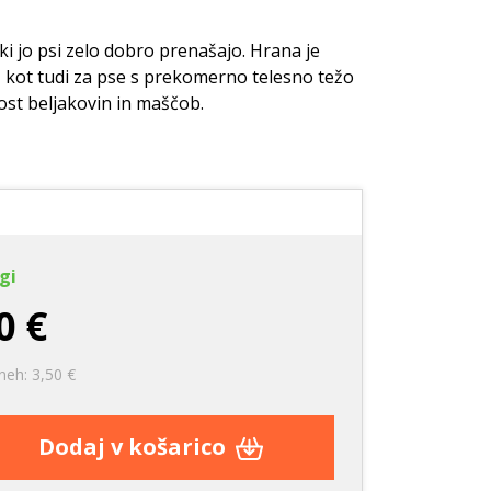
e
Nega zob
Nega zob
Kozmetika
Stranišča in posipi
i jo psi zelo dobro prenašajo. Hrana je
, kot tudi za pse s prekomerno telesno težo
rače
Vrečke za pobiranje
nost beljakovin in maščob.
iztrebkov
gi
0 €
neh: 3,50 €
Dodaj v košarico