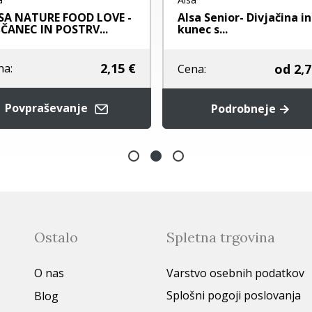
SA NATURE FOOD LOVE -
Alsa Senior- Divjačina in
ŠČANEC IN POSTRV...
kunec s...
2,15 €
od
2,7
na:
Cena:
Povpraševanje
Podrobneje
Ostalo
Spletna trgovina
O nas
Varstvo osebnih podatkov
Splošni pogoji poslovanja
Blog