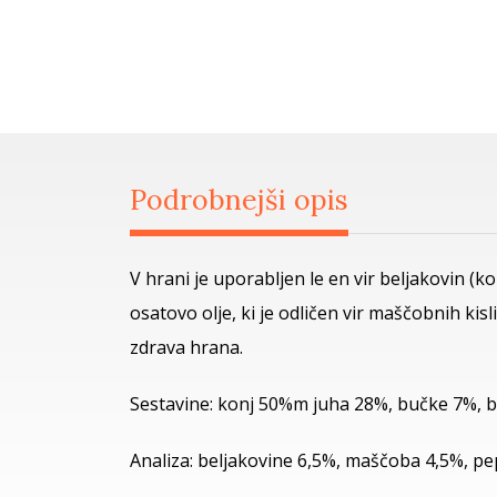
Podrobnejši opis
V hrani je uporabljen le en vir beljakovin (k
osatovo olje, ki je odličen vir maščobnih kisl
zdrava hrana.
Sestavine: konj 50%m juha 28%, bučke 7%, bu
Analiza: beljakovine 6,5%, maščoba 4,5%, pe