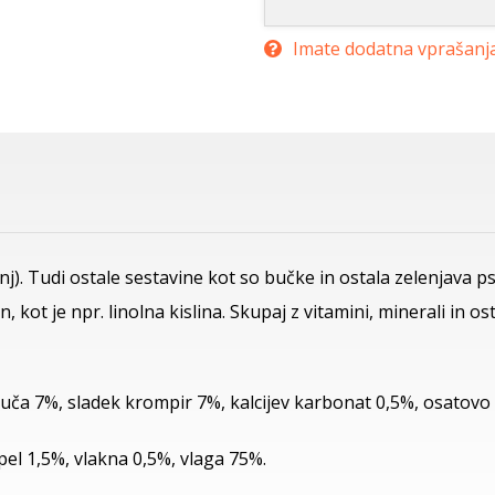
Imate dodatna vprašanj
onj). Tudi ostale sestavine kot so bučke in ostala zelenjava 
in, kot je npr. linolna kislina. Skupaj z vitamini, minerali in 
ča 7%, sladek krompir 7%, kalcijev karbonat 0,5%, osatovo 
pel 1,5%, vlakna 0,5%, vlaga 75%.