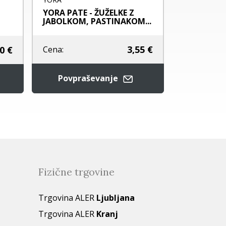
YORA PATE - ŽUŽELKE Z
Alsa nature
JABOLKOM, PASTINAKOM...
krompir in.
3,55 €
0 €
Cena:
Cena:
Povpraševanje
Pod
Fizične trgovine
Trgovina ALER
Ljubljana
Trgovina ALER
Kranj