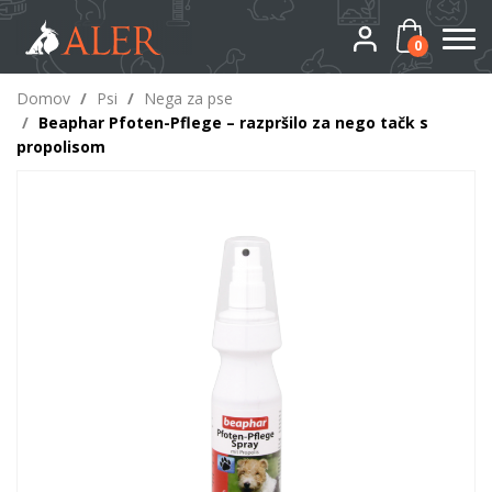
0
Domov
/
Psi
/
Nega za pse
/
Beaphar Pfoten-Pflege – razpršilo za nego tačk s
propolisom