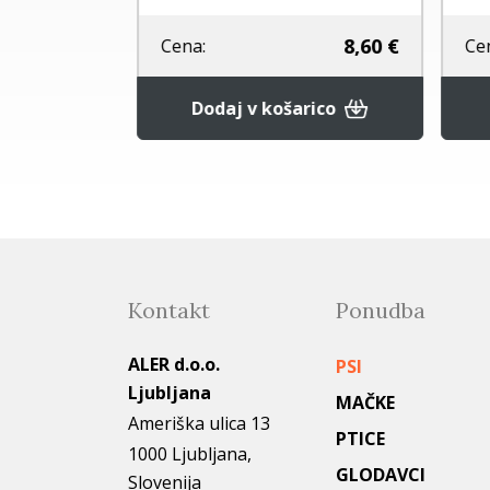
6,95 €
8,60 €
Cena:
Ce
rico
Dodaj v košarico
Kontakt
Ponudba
ALER d.o.o.
PSI
Ljubljana
MAČKE
Ameriška ulica 13
PTICE
1000 Ljubljana,
GLODAVCI
Slovenija