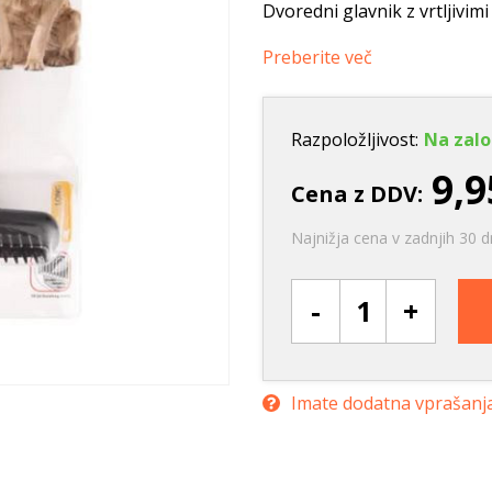
Ležišča
Posode
Frizbi in metanj
Dvoredni glavnik z vrtljivimi
Oprtnice
Praskalna drevesa
Igrače za vleko
Preberite več
Posode
Interaktivne ig
Trening in učenje
Razpoložljivost:
Na zalo
Potovanje in počitnice
9,9
Oprema za mladiče
Cena z DDV:
Oblačila
Najnižja cena v zadnjih 30 d
Odsevni in utripajoči izdelki
-
+
Imate dodatna vprašanj