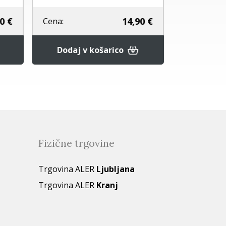
0 €
14,90 €
Cena:
Cena:
Dodaj v košarico
Dodaj 
Fizične trgovine
Trgovina ALER
Ljubljana
Trgovina ALER
Kranj