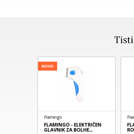
Tisti
NOVO
Flamingo
Fla
NIK Z
FLAMINGO - ELEKTRIČEN
FL
ŠI Z...
GLAVNIK ZA BOLHE...
RO