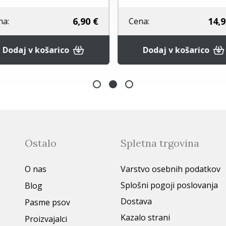
6,90 €
14,9
na:
Cena:
Dodaj v košarico
Dodaj v košarico
Ostalo
Spletna trgovina
O nas
Varstvo osebnih podatkov
Splošni pogoji poslovanja
Blog
Dostava
Pasme psov
Kazalo strani
Proizvajalci