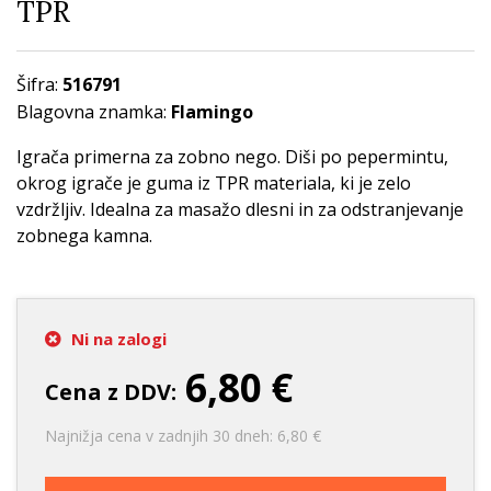
TPR
Šifra:
516791
Blagovna znamka:
Flamingo
Igrača primerna za zobno nego. Diši po pepermintu,
okrog igrače je guma iz TPR materiala, ki je zelo
vzdržljiv. Idealna za masažo dlesni in za odstranjevanje
zobnega kamna.
Ni na zalogi
6,80 €
Cena z DDV:
Najnižja cena v zadnjih 30 dneh: 6,80 €