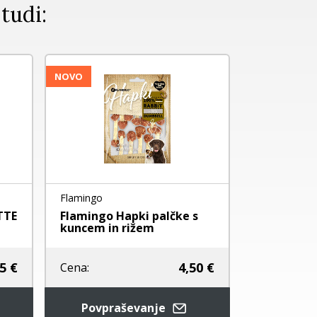
 tudi:
NOVO
Flamingo
Hunter
TTE
Flamingo Hapki palčke s
hunter - t
kuncem in rižem
priboljške 
4,50 €
5 €
Cena:
Cena:
Povpraševanje
Dodaj 