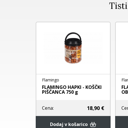
Tisti
Flamingo
Fla
e za
FLAMINGO HAPKI - KOŠČKI
FL
nom...
PIŠČANCA 750 g
OB
5,80 €
18,90 €
Cena:
Ce
rico
Dodaj v košarico