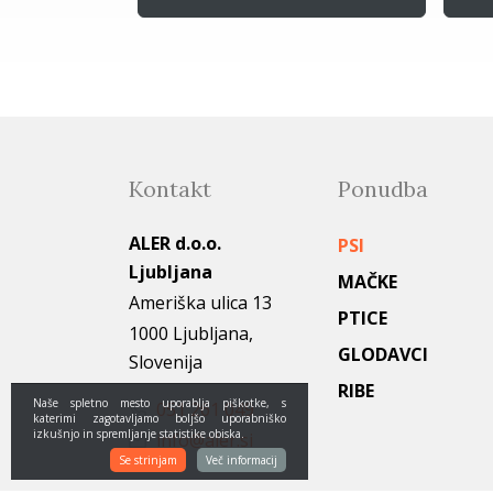
Kontakt
Ponudba
ALER d.o.o.
PSI
Ljubljana
MAČKE
Ameriška ulica 13
PTICE
1000 Ljubljana,
GLODAVCI
Slovenija
RIBE
Naše spletno mesto uporablja piškotke, s
051 261 049
katerimi zagotavljamo boljšo uporabniško
izkušnjo in spremljanje statistike obiska.
info@aler.si
Se strinjam
Več informacij