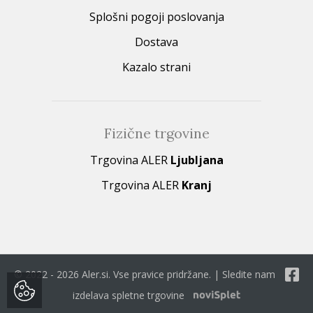
Splošni pogoji poslovanja
Dostava
Kazalo strani
Fizične trgovine
Trgovina ALER
Ljubljana
Trgovina ALER
Kranj
© 2022 - 2026 Aler.si. Vse pravice pridržane. | Sledite nam
izdelava spletne trgovine