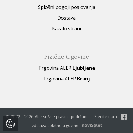
Splošni pogoji poslovanja
Dostava
Kazalo strani
Fizične trgovine
Trgovina ALER
Ljubljana
Trgovina ALER
Kranj
© 2022 - 2026 Aler.si. Vse pravice pridržane. | Sledite nam
izdelava spletne trgovine