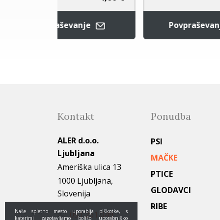
raševanje
Povpraševanje
Kontakt
Ponudba
ALER d.o.o.
PSI
Ljubljana
MAČKE
Ameriška ulica 13
PTICE
1000 Ljubljana,
GLODAVCI
Slovenija
RIBE
Naše spletno mesto uporablja piškotke, s
051 261 049
katerimi zagotavljamo boljšo uporabniško