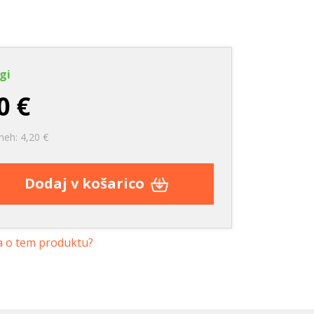
e
Nega zob
Nega zob
Kozmetika
Stranišča in posipi
rače
Vrečke za pobiranje
iztrebkov
gi
0 €
neh: 4,20 €
Dodaj v košarico
a o tem produktu?