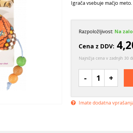
Ležišča
Posode
Frizbi in metanj
Igrača vsebuje mačjo meto.
Oprtnice
Praskalna drevesa
Igrače za vleko
Posode
Interaktivne ig
Trening in učenje
Razpoložljivost:
Na zalo
Potovanje in počitnice
4,2
Cena z DDV:
Oprema za mladiče
Najnižja cena v zadnjih 30 d
Oblačila
Odsevni in utripajoči izdelki
-
+
Imate dodatna vprašanj