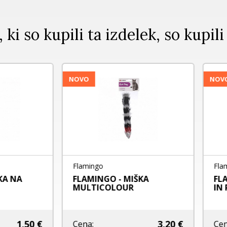
, ki so kupili ta izdelek, so kupili
NOVO
Flamingo
Flamingo
FLAMINGO - MIŠKA Z ŽOGO
FLAMINGO IGRA
IN PERJEM
MAČKE MOHARE 
4,80 €
Cena:
Cena: