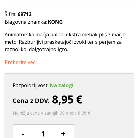
Šifra:
69712
Blagovna znamka:
KONG
Animatorska mačja palica, ekstra mehak pliš z mačjo
meto. Razburljivi prasketajoči zvoki ter s perjem za
raznoliko, dolgotrajno igro.
Preberite več
Razpoložljivost:
Na zalogi
8,95 €
Cena z DDV:
Najnižja cena v zadnjih 30 dneh: 8,95 €
-
+