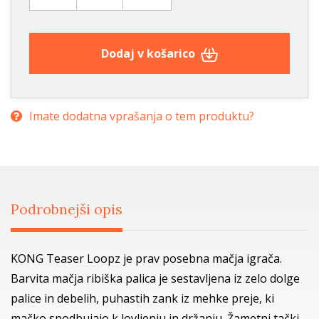
Dodaj v košarico
Imate dodatna vprašanja o tem produktu?
Podrobnejši opis
KONG Teaser Loopz je prav posebna mačja igrača.
Barvita mačja ribiška palica je sestavljena iz zelo dolge
palice in debelih, puhastih zank iz mehke preje, ki
mačko spodbujajo k lovljenju in držanju. Žametni tački