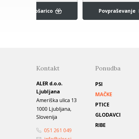
raševanje
Dodaj v košarico
Kontakt
Ponudba
ALER d.o.o.
PSI
Ljubljana
MAČKE
Ameriška ulica 13
PTICE
1000 Ljubljana,
GLODAVCI
Slovenija
RIBE
051 261 049