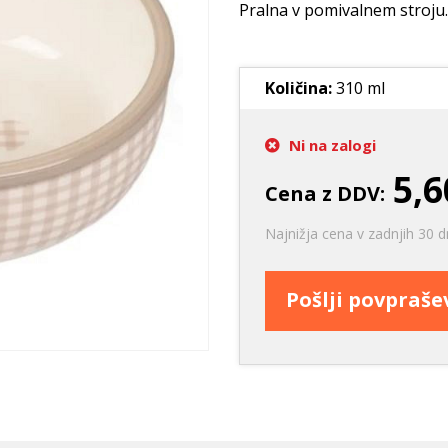
Ležišča
Posode
Frizbi in metanj
Pralna v pomivalnem stroju.
Oprtnice
Praskalna drevesa
Igrače za vleko
Posode
Interaktivne ig
Količina:
310 ml
Trening in učenje
Potovanje in počitnice
Ni na zalogi
Oprema za mladiče
5,6
Cena z DDV:
Oblačila
Odsevni in utripajoči izdelki
Najnižja cena v zadnjih 30 d
Pošlji povpraš