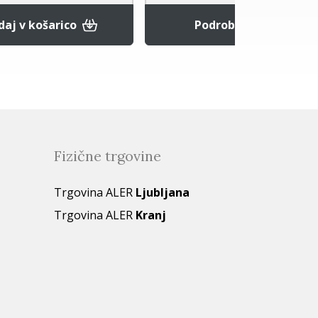
e
Dodaj v košarico
Fizične trgovine
Trgovina ALER
Ljubljana
Trgovina ALER
Kranj