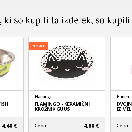
, ki so kupili ta izdelek, so kupili
Hunter
Hunter
DVOJNA POSODA ZA MAČKE
hunter - posoda i
IZ MELAMINA ROZA
nerjavečega jekl
22,90 €
Cena:
Cena: