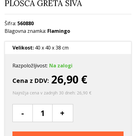
PLOŠČA GRETA SIVA
Šifra:
560880
Blagovna znamka:
Flamingo
Velikost:
40 x 40 x 38 cm
Razpoložljivost:
Na zalogi
26,90 €
Cena z DDV:
Najnižja cena v zadnjih 30 dneh: 26,90 €
-
+