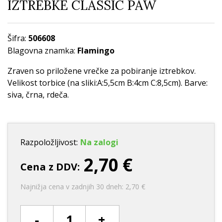
IZTREBKE CLASSIC PAW
Šifra:
506608
Blagovna znamka:
Flamingo
Zraven so priložene vrečke za pobiranje iztrebkov.
Velikost torbice (na sliki:A:5,5cm B:4cm C:8,5cm). Barve:
siva, črna, rdeča.
Razpoložljivost:
Na zalogi
2,70 €
Cena z DDV:
Najnižja cena v zadnjih 30 dneh: 2,70 €
-
+