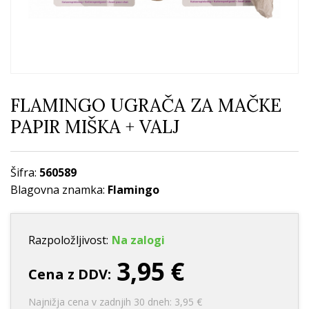
FLAMINGO UGRAČA ZA MAČKE
PAPIR MIŠKA + VALJ
Šifra:
560589
Blagovna znamka:
Flamingo
Razpoložljivost:
Na zalogi
3,95 €
Cena z DDV:
Najnižja cena v zadnjih 30 dneh: 3,95 €