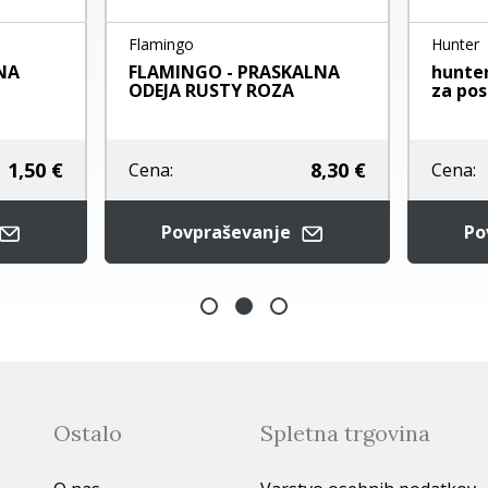
Hunter
Flamingo
hunter silikonska podloga
FLAMINGO - MIŠK
za posode -...
RIO
19,90 €
Cena:
Cena:
Povpraševanje
Dodaj v košar
Ostalo
Spletna trgovina