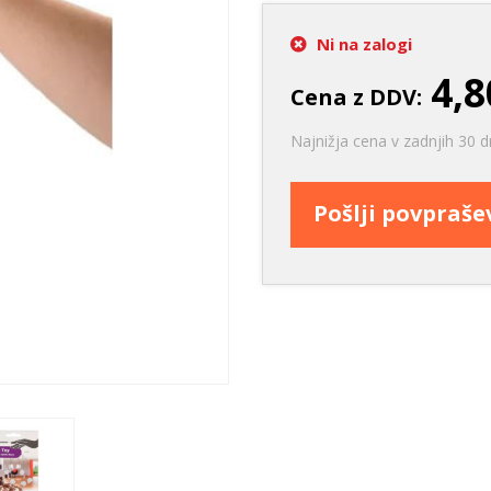
Ležišča
Posode
Frizbi in metanj
Oprtnice
Praskalna drevesa
Igrače za vleko
Ni na zalogi
Posode
Interaktivne ig
4,8
Cena z DDV:
Trening in učenje
Najnižja cena v zadnjih 30 d
Potovanje in počitnice
Oprema za mladiče
Pošlji povpraš
Oblačila
Odsevni in utripajoči izdelki