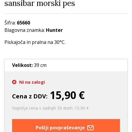
sansibar morski pes
Šifra:
65660
Blagovna znamka:
Hunter
Piskajoča in pralna na 30°C.
Velikost:
39 cm
Ni na zalogi
15,90 €
Cena z DDV:
Najnižja cena v zadnjih 30 dneh: 15,90 €
Pošlji povpraševanje