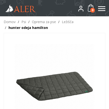
0
Domov
/
Psi
/
Oprema za pse
/
Ležišča
/
hunter odeja hamilton