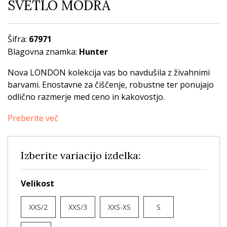
SVETLO MODRA
Šifra:
67971
Blagovna znamka:
Hunter
Nova LONDON kolekcija vas bo navdušila z živahnimi
barvami. Enostavne za čiščenje, robustne ter ponujajo
odlično razmerje med ceno in kakovostjo.
Preberite več
Izberite variacijo izdelka:
Velikost
XXS/2
XXS/3
XXS-XS
S