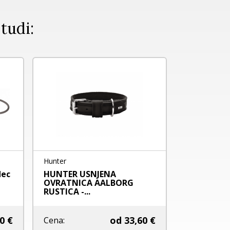
 tudi:
NOVO
Hunter
Flamingo
dec
HUNTER USNJENA
FLAMINGO
OVRATNICA AALBORG
OVRATNICA
RUSTICA -...
0 €
od
33,60 €
Cena:
Cena: