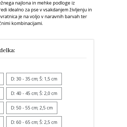
e
Nega zob
Nega zob
pežnega najlona in mehke podloge iz
edi idealno za pse v vsakdanjem življenju in
Kozmetika
Stranišča in posipi
vratnica je na voljo v naravnih barvah ter
rače
Vrečke za pobiranje
čnimi kombinacijami.
iztrebkov
zdelka:
D: 30 - 35 cm; Š: 1,5 cm
D: 40 - 45 cm; Š: 2,0 cm
D: 50 - 55 cm; 2,5 cm
D: 60 - 65 cm; Š: 2,5 cm