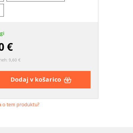
gi
0 €
neh: 9,60 €
Dodaj v košarico
a o tem produktu?