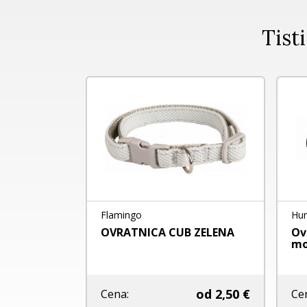
Tisti
Flamingo
Hun
a neopren
OVRATNICA CUB ZELENA
Ov
mo
od
19,90 €
od
2,50 €
Cena:
Ce