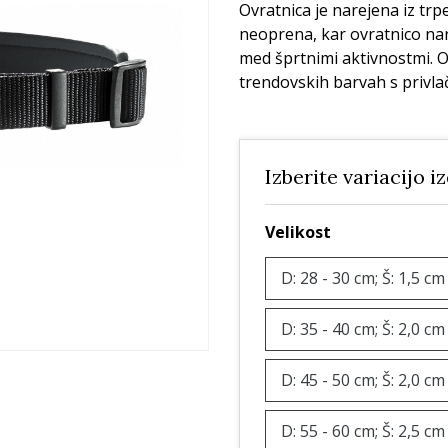
Ležišča
Posode
Frizbi in metanj
Ovratnica je narejena iz tr
neoprena, kar ovratnico nar
Oprtnice
Praskalna drevesa
Igrače za vleko
med šprtnimi aktivnostmi. O
Posode
Interaktivne ig
trendovskih barvah s privla
Trening in učenje
Potovanje in počitnice
Oprema za mladiče
Izberite variacijo i
Oblačila
Odsevni in utripajoči izdelki
Velikost
D: 28 - 30 cm; Š: 1,5 cm
D: 35 - 40 cm; Š: 2,0 cm
D: 45 - 50 cm; Š: 2,0 cm
D: 55 - 60 cm; Š: 2,5 cm