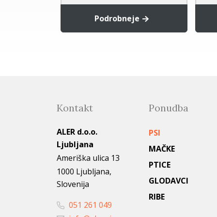
je
Podrobneje
Kontakt
Ponudba
ALER d.o.o.
PSI
Ljubljana
MAČKE
Ameriška ulica 13
PTICE
1000 Ljubljana,
GLODAVCI
Slovenija
RIBE
051 261 049