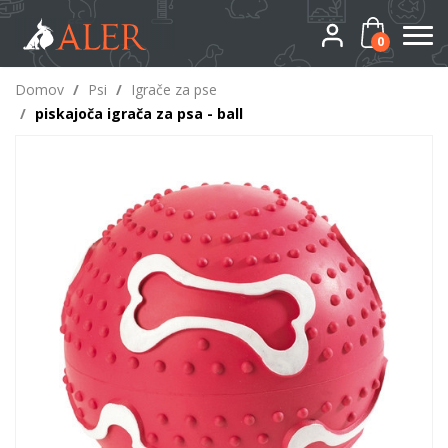
0
Domov
/
Psi
/
Igrače za pse
/
piskajoča igrača za psa - ball