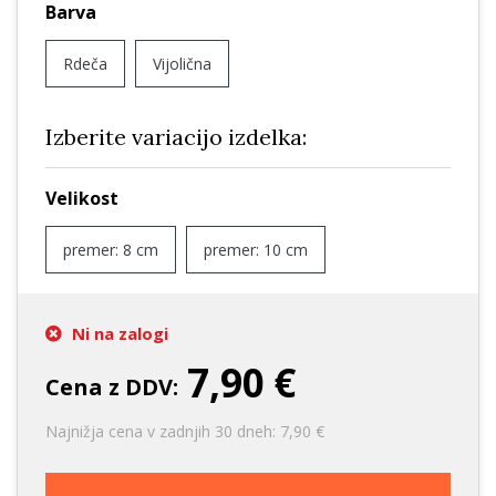
Barva
Rdeča
Vijolična
Izberite variacijo izdelka:
Velikost
premer: 8 cm
premer: 10 cm
Ni na zalogi
7,90 €
Cena z DDV:
Najnižja cena v zadnjih 30 dneh: 7,90 €