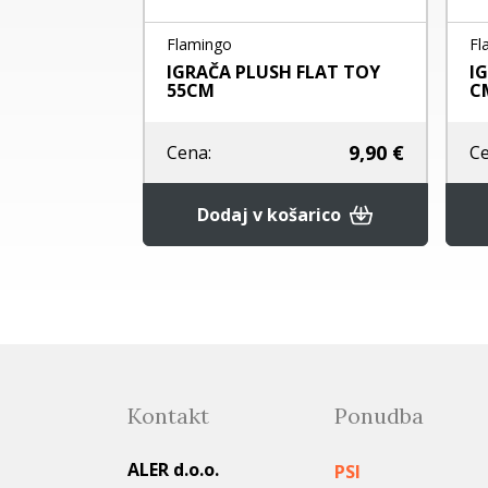
Flamingo
Fla
 za psa -
IGRAČA PLUSH FLAT TOY
IG
55CM
C
od
7,90 €
9,90 €
Cena:
Ce
nje
Dodaj v košarico
Kontakt
Ponudba
ALER d.o.o.
PSI