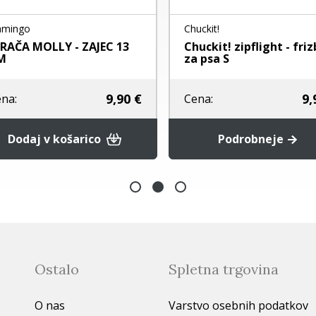
mingo
Chuckit!
RAČA MOLLY - ZAJEC 13
Chuckit! zipflight - frizb
M
za psa S
9,90 €
9,9
na:
Cena:
Dodaj v košarico
Podrobneje
Ostalo
Spletna trgovina
O nas
Varstvo osebnih podatkov