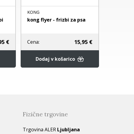
KONG
Flamingo
i
kong flyer - frizbi za psa
Spike Ball
5 €
15,95 €
Cena:
Cena:
Dodaj v košarico
Pod
Fizične trgovine
Trgovina ALER
Ljubljana