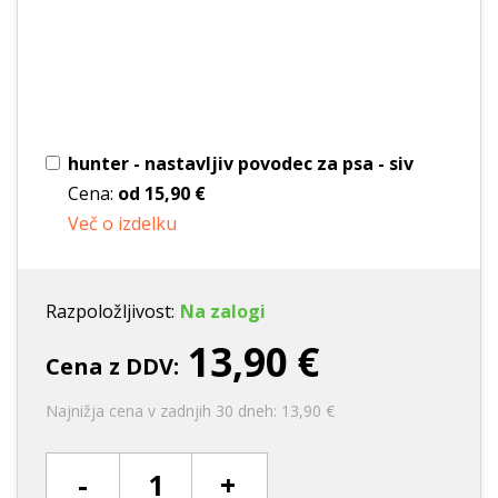
hunter - nastavljiv povodec za psa - siv
Cena:
od
15,90 €
Več o izdelku
Razpoložljivost:
Na zalogi
13,90 €
Cena z DDV:
Najnižja cena v zadnjih 30 dneh: 13,90 €
-
+