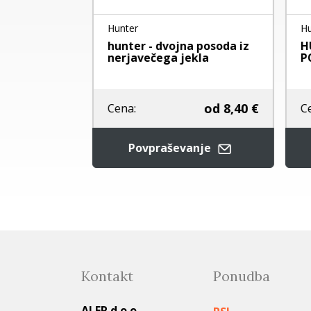
Hunter
Hun
odo
hunter - dvojna posoda iz
HU
nerjavečega jekla
PO
19,90 €
od
8,40 €
Cena:
Ce
nje
Povpraševanje
Kontakt
Ponudba
ALER d.o.o.