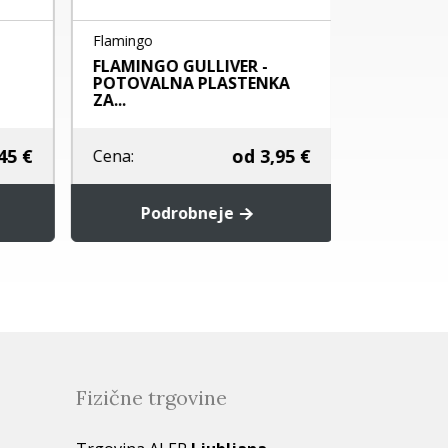
Flamingo
Hunter
FLAMINGO GULLIVER -
posoda za 
POTOVALNA PLASTENKA
berlin
ZA...
5 €
od
3,95 €
Cena:
Cena:
Podrobneje
Pod
Fizične trgovine