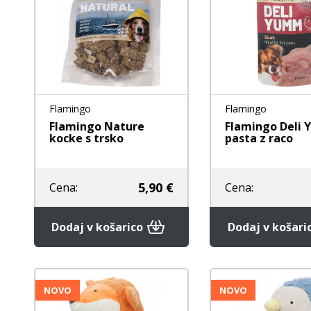
Flamingo
Flamingo
Flamingo Nature
Flamingo Deli
kocke s trsko
pasta z raco
5,90 €
Cena:
Cena:
Dodaj v košarico
Dodaj v košari
NOVO
NOVO