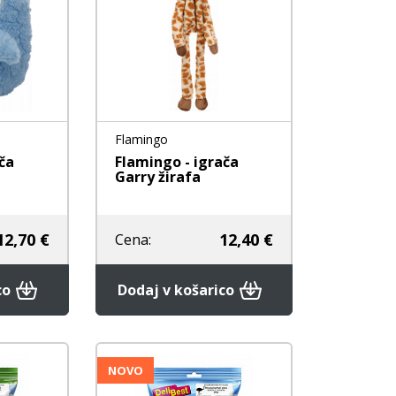
Flamingo
ča
Flamingo - igrača
Garry žirafa
12,70 €
12,40 €
Cena:
co
Dodaj v košarico
NOVO