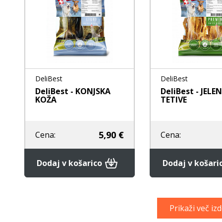
DeliBest
DeliBest
DeliBest - KONJSKA
DeliBest - JELE
KOŽA
TETIVE
5,90 €
Cena:
Cena:
Dodaj v košarico
Dodaj v košari
Prikaži več iz