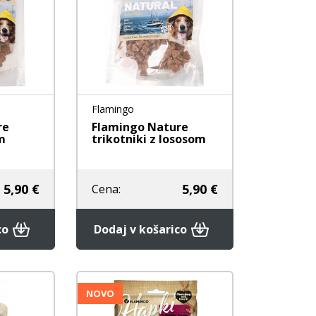
e
Nega zob
Nega zob
Kozmetika
Stranišča in posipi
rače
Vrečke za pobiranje
iztrebkov
Flamingo
re
Flamingo Nature
m
trikotniki z lososom
5,90 €
5,90 €
Cena:
co
Dodaj v košarico
NOVO