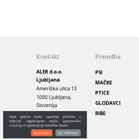
Kontakt
Ponudba
ALER d.o.o.
PSI
Ljubljana
MAČKE
Ameriška ulica 13
PTICE
1000 Ljubljana,
GLODAVCI
Slovenija
RIBE
Naše spletno mesto uporablja piškotke, s
051 261 049
katerimi zagotavljamo boljšo uporabniško
izkušnjo in spremljanje statistike obiska.
info@aler.si
Se strinjam
Več informacij