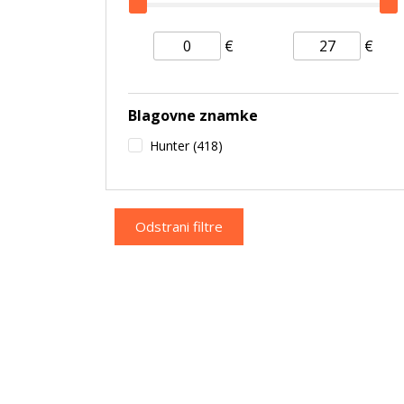
€
€
Blagovne znamke
Hunter
(418)
Odstrani filtre