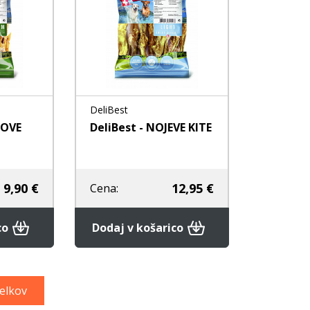
DeliBest
NOVE
DeliBest - NOJEVE KITE
9,90 €
12,95 €
Cena:
co
Dodaj v košarico
delkov