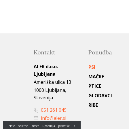
Kontakt
Ponudba
ALER d.o.o.
PSI
Ljubljana
MAČKE
Ameriška ulica 13
PTICE
1000 Ljubljana,
GLODAVCI
Slovenija
RIBE
051 261 049
info@aler.si
Naše spletno mesto uporablja piškotke, s