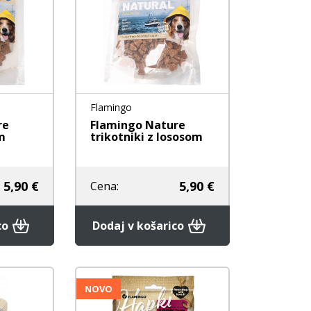
e
Nega zob
Nega zob
Kozmetika
Stranišča in posipi
rače
Vrečke za pobiranje
iztrebkov
Flamingo
re
Flamingo Nature
m
trikotniki z lososom
5,90 €
5,90 €
Cena:
co
Dodaj v košarico
NOVO