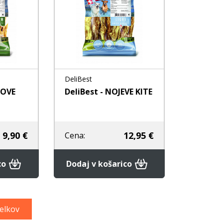
DeliBest
NOVE
DeliBest - NOJEVE KITE
9,90 €
12,95 €
Cena:
co
Dodaj v košarico
delkov