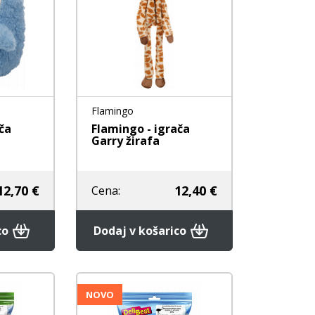
Flamingo
ča
Flamingo - igrača
Garry žirafa
12,70 €
12,40 €
Cena:
co
Dodaj v košarico
NOVO