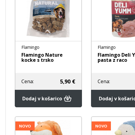
Flamingo
Flamingo
Flamingo Nature
Flamingo Deli
kocke s trsko
pasta z raco
5,90 €
Cena:
Cena:
Dodaj v košarico
Dodaj v košari
NOVO
NOVO