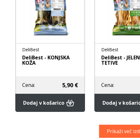
DeliBest
DeliBest
DeliBest - KONJSKA
DeliBest - JELE
KOŽA
TETIVE
5,90 €
Cena:
Cena:
Dodaj v košarico
Dodaj v košari
Prikaži več iz