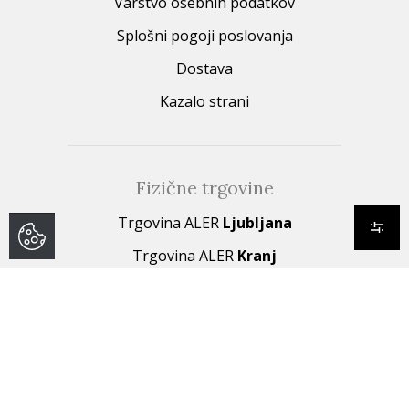
Varstvo osebnih podatkov
Splošni pogoji poslovanja
Dostava
Kazalo strani
Fizične trgovine
Trgovina ALER
Ljubljana
Trgovina ALER
Kranj
© 2022 - 2026 Aler.si. Vse pravice pridržane. | Sledite nam
izdelava spletne trgovine