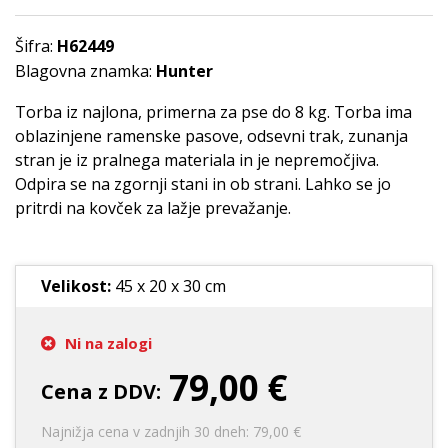
Šifra:
H62449
Blagovna znamka:
Hunter
Torba iz najlona, primerna za pse do 8 kg. Torba ima
oblazinjene ramenske pasove, odsevni trak, zunanja
stran je iz pralnega materiala in je nepremočjiva.
Odpira se na zgornji stani in ob strani. Lahko se jo
pritrdi na kovček za lažje prevažanje.
Velikost:
45 x 20 x 30 cm
Ni na zalogi
79,00 €
Cena z DDV:
Najnižja cena v zadnjih 30 dneh: 79,00 €