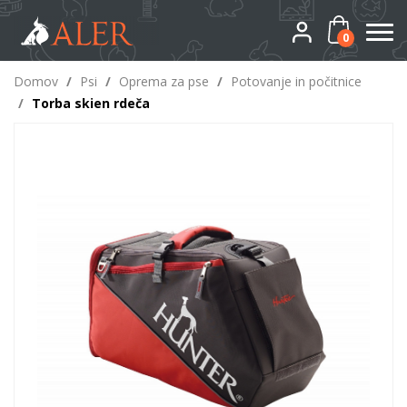
0
Domov
/
Psi
/
Oprema za pse
/
Potovanje in počitnice
/
Torba skien rdeča