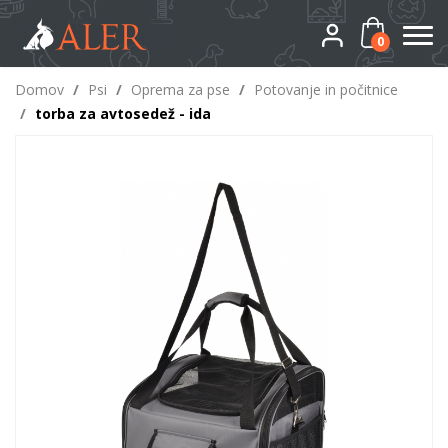
0
Domov
/
Psi
/
Oprema za pse
/
Potovanje in počitnice
/
torba za avtosedež - ida