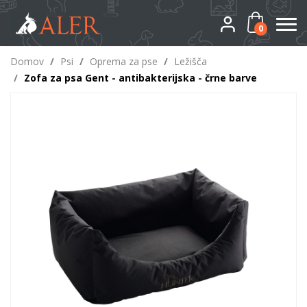
0
Domov
/
Psi
/
Oprema za pse
/
Ležišča
/
Zofa za psa Gent - antibakterijska - črne barve