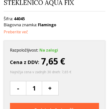
STEKLENICO AQUA FIX
Šifra:
44045
Blagovna znamka:
Flamingo
Preberite več
Razpoložljivost:
Na zalogi
7,65 €
Cena z DDV:
Najnižja cena v zadnjih 30 dneh: 7,65 €
-
+