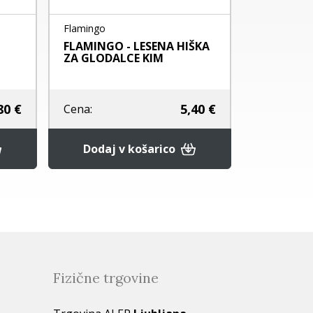
Flamingo
Flamingo
FLAMINGO - LESENA HIŠKA
FLAMINGO 
ZA GLODALCE KIM
ŽAGANJE
0 €
5,40 €
Cena:
Cena:
Dodaj v košarico
Pod
Fizične trgovine