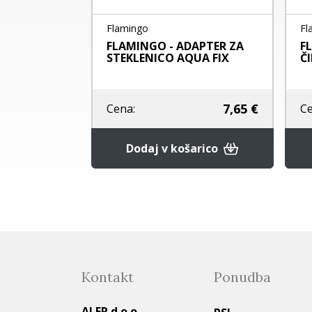
Flamingo
Fla
A ZA
FLAMINGO - ADAPTER ZA
FL
STEKLENICO AQUA FIX
ČI
2,80 €
7,65 €
Ce
Cena:
rico
Dodaj v košarico
Kontakt
Ponudba
ALER d.o.o.