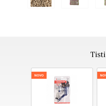
Tisti
NOVO
NOV