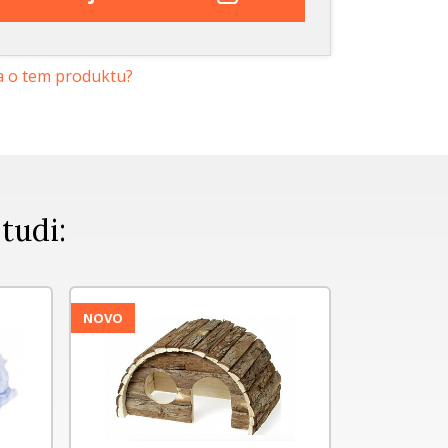
a o tem produktu?
 tudi:
NOVO
NOVO