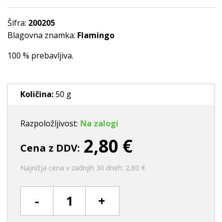
Šifra:
200205
Blagovna znamka:
Flamingo
100 % prebavljiva.
Količina:
50 g
Razpoložljivost:
Na zalogi
2,80 €
Cena z DDV:
Najnižja cena v zadnjih 30 dneh: 2,80 €
-
+