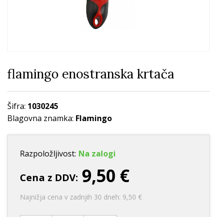
flamingo enostranska krtača
Šifra:
1030245
Blagovna znamka:
Flamingo
Razpoložljivost:
Na zalogi
9,50 €
Cena z DDV:
Najnižja cena v zadnjih 30 dneh: 9,50 €