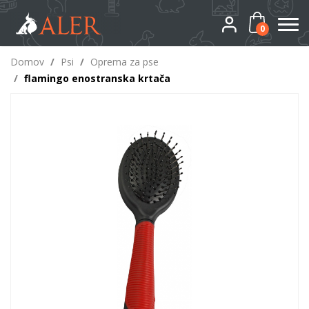
0
Domov
/
Psi
/
Oprema za pse
/
flamingo enostranska krtača