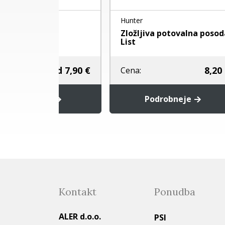
Flamingo
otovalna posoda
FLAMINGO - KERAMIČNI
KROŽNIK GUUS
8,20 €
4,80 €
Cena:
bneje
Dodaj v košarico
Kontakt
Ponudba
ALER d.o.o.
PSI