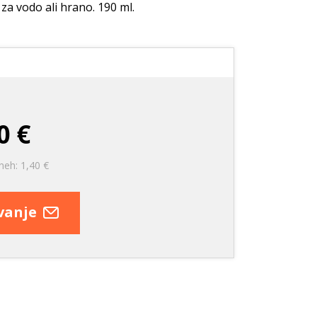
e
Nega zob
Nega zob
za vodo ali hrano. 190 ml.
Kozmetika
Stranišča in posipi
rače
Vrečke za pobiranje
iztrebkov
0 €
neh: 1,40 €
evanje