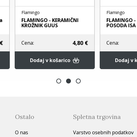
Flamingo
Flamingo
FLAMINGO - KERAMIČNA
FLAMINGO - KERAMI
POSODA ISA
KROŽNIK GUUS
5,60 €
Cena:
Cena:
Dodaj v košarico
Dodaj v košaric
Ostalo
Spletna trgovina
O nas
Varstvo osebnih podatkov