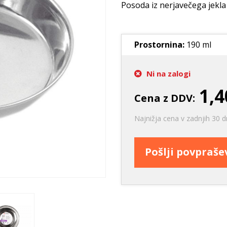
Ležišča
Posode
Frizbi in metanj
Posoda iz nerjavečega jekla 
Oprtnice
Praskalna drevesa
Igrače za vleko
Posode
Interaktivne ig
Prostornina:
190 ml
Trening in učenje
Potovanje in počitnice
Ni na zalogi
Oprema za mladiče
1,4
Cena z DDV:
Oblačila
Odsevni in utripajoči izdelki
Najnižja cena v zadnjih 30 d
Pošlji povpraš