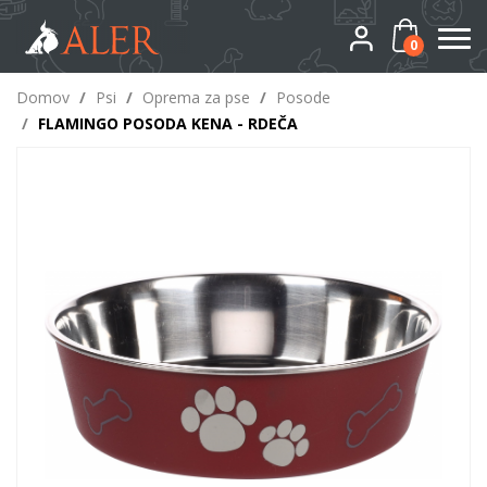
0
Domov
/
Psi
/
Oprema za pse
/
Posode
/
FLAMINGO POSODA KENA - RDEČA