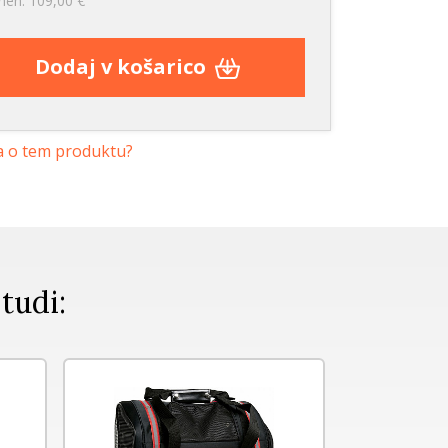
dneh: 109,00 €
Dodaj v košarico
a o tem produktu?
 tudi:
NOVO