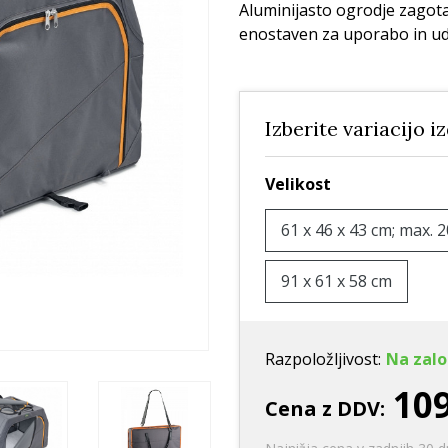
Ležišča
Posode
Frizbi in metanj
Aluminijasto ogrodje zagotav
enostaven za uporabo in ud
Oprtnice
Praskalna drevesa
Igrače za vleko
Posode
Interaktivne ig
Trening in učenje
Izberite variacijo i
Potovanje in počitnice
Oprema za mladiče
Velikost
Oblačila
61 x 46 x 43 cm; max. 
Odsevni in utripajoči izdelki
91 x 61 x 58 cm
Razpoložljivost:
Na zalo
109
Cena z DDV: