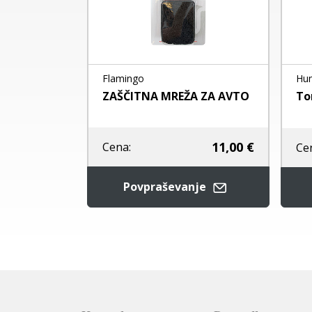
Flamingo
Hun
na torba za
ZAŠČITNA MREŽA ZA AVTO
To
11,00 €
od
78,00 €
Cena:
Ce
Povpraševanje
je