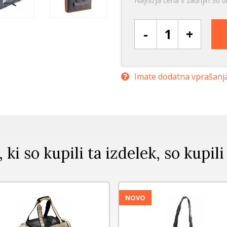
Najnižja cena v zadnjih 30 
-
+
Imate dodatna vprašanj
, ki so kupili ta izdelek, so kupili
NOVO