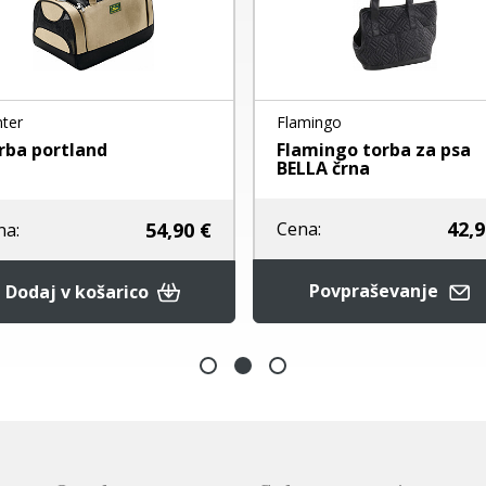
ter
Flamingo
rba portland
Flamingo torba za psa
BELLA črna
42,9
54,90 €
Cena:
na:
Povpraševanje
Dodaj v košarico