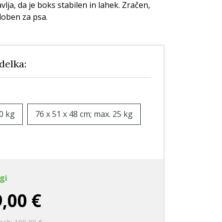
e
Nega zob
Nega zob
lja, da je boks stabilen in lahek. Zračen,
oben za psa.
Kozmetika
Stranišča in posipi
rače
Vrečke za pobiranje
iztrebkov
zdelka:
20 kg
76 x 51 x 48 cm; max. 25 kg
gi
,00 €