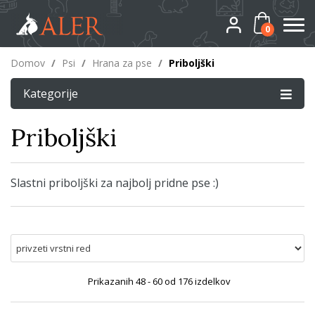
0
Domov
/
Psi
/
Hrana za pse
/
Priboljški
Kategorije
Priboljški
Slastni priboljški za najbolj pridne pse :)
Prikazanih
48 - 60
od
176
izdelkov