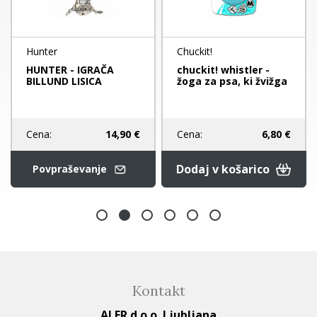
Hunter
Chuckit!
HUNTER - IGRAČA
chuckit! whistler -
BILLUND LISICA
žoga za psa, ki žvižga
Cena:
14,90 €
Cena:
6,80 €
Dodaj v košarico
Povpraševanje
Kontakt
ALER d.o.o. Ljubljana