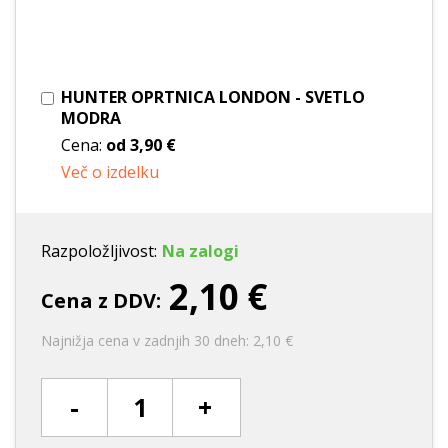
HUNTER OPRTNICA LONDON - SVETLO
MODRA
Cena:
od
3,90 €
Več o izdelku
Razpoložljivost:
Na zalogi
2,10 €
Cena z DDV:
Najnižja cena v zadnjih 30 dneh: 2,10 €
-
+