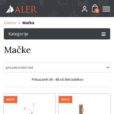
0
Domov
/
Mačke
Kategorije
Mačke
Prikazanih
36 - 48
od
364
izdelkov
NOVO
NOVO